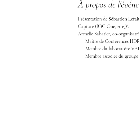
À propos de l'évén
Présentation de
 Sébastien Lefai
Capture (BBC One, 2019)".
Armelle Sabatier, co-organisatr
      Maître de Conférences HDR Paris-Panthéon-Assas

      Membre du laboratoire VALE (Sorbonne Université)

      Membre associée du grou