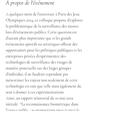
À propos de l'événement
A quelques mois de l’ouverture à Paris des Jeux 
Olympiques 2024, ce colloque propose d’explorer 
la problématique de la surveillance des masses 
lors d’événements publics. Cette question est 
d’autant plus importante que si les grands 
événements sportifs ou artistiques offrent des 
opportunités pour les politiques publiques et les 
entreprises privées d’expérimenter des 
technologies de surveillance des visages de 
manière ponctuelle sur des larges groupes 
d’individus, il ne faudrait cependant pas 
mésestimer les enjeux non seulement de cette 
technologie en tant que telle mais également du 
sens à donner à ces expérimentations.
Ainsi, un rapport sénatorial du 10 mai 2022 
intitulé : “La reconnaissance biométrique dans 
l’espace public : 30 propositions pour écarter le 
risque d’une société de surveillance” préconise 
d’autoriser des expérimentations de la 