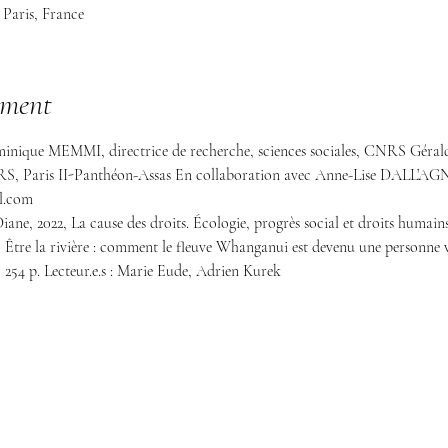
 Paris, France
ement
ominique MEMMI, directrice de recherche, sciences sociales, CNRS Géra
Paris II-Panthéon-Assas En collaboration avec Anne-Lise DALL’AGN
il.com
ne, 2022, La cause des droits. Écologie, progrès social et droits humains,
tre la rivière : comment le fleuve Whanganui est devenu une personne viv
, 254 p. Lecteur.e.s : Marie Eude, Adrien Kurek