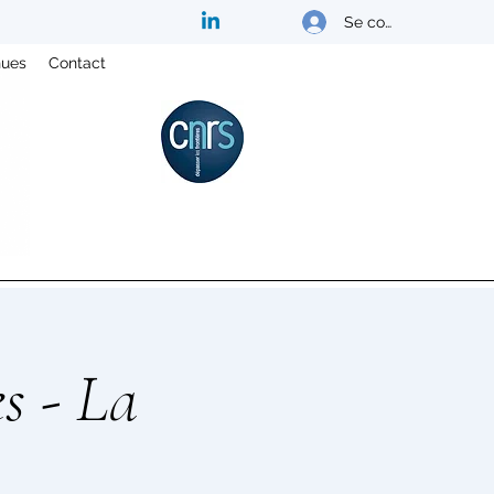
Se connecter
nues
Contact
es - La