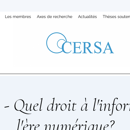
Les membres
Axes de recherche
Actualités
Thèses soute
 - Quel droit à l'info
l'ère numérique?