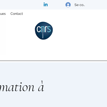
Se connecter
nues
Contact
rmation à