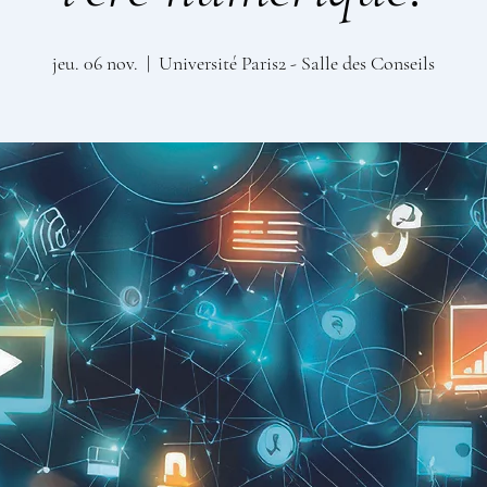
jeu. 06 nov.
  |  
Université Paris2 - Salle des Conseils