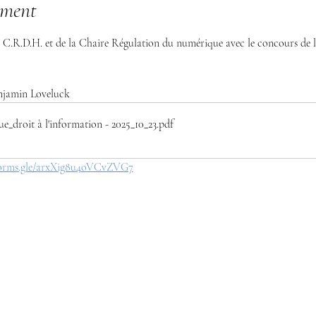
ement
 C.R.D.H. et de la Chaire Régulation du numérique avec le concours de l'
njamin Loveluck
_droit à l'information - 2025_10_23
.pdf
/forms.gle/arxXig8u4oVCvZVG7